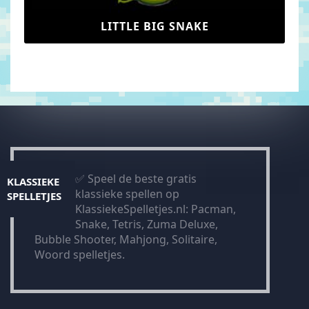
LITTLE BIG SNAKE
✅ Speel de beste gratis
KLASSIEKE
klassieke spellen op
SPELLETJES
KlassiekeSpelletjes.nl: Pacman,
Snake, Tetris, Zuma Deluxe,
Bubble Shooter, Mahjong, Solitaire,
Woord spelletjes.