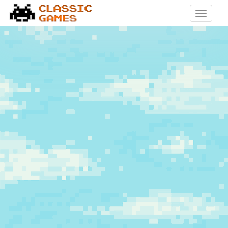
Toggle
naviga