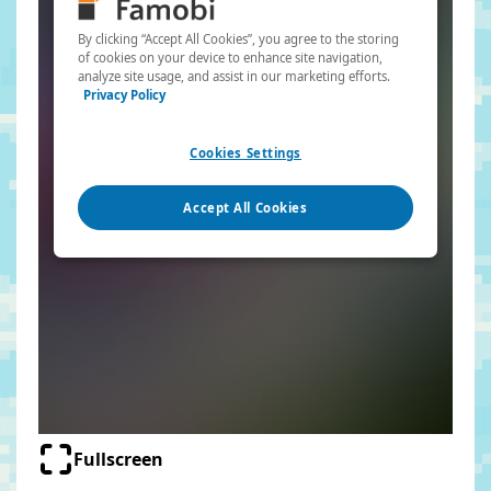
Fullscreen