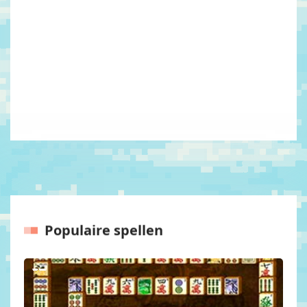
Populaire spellen
Vorige
Volgen