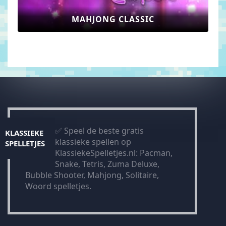
MAHJONG CLASSIC
✅ Speel de beste gratis
KLASSIEKE
klassieke spellen op
SPELLETJES
KlassiekeSpelletjes.nl: Pacman,
Snake, Tetris, Zuma Deluxe,
Bubble Shooter, Mahjong, Solitaire,
Woord spelletjes.