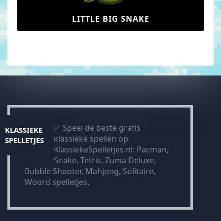
LITTLE BIG SNAKE
✅ Speel de beste gratis
KLASSIEKE
klassieke spellen op
SPELLETJES
KlassiekeSpelletjes.nl: Pacman,
Snake, Tetris, Zuma Deluxe,
Bubble Shooter, Mahjong, Solitaire,
Woord spelletjes.