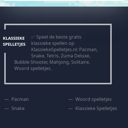
✅ Speel de beste gratis
KLASSIEKE
klassieke spellen op
SPELLETJES
KlassiekeSpelletjes.nl: Pacman,
Snake, Tetris, Zuma Deluxe,
Bubble Shooter, Mahjong, Solitaire,
Woord spelletjes.
Pacman
Woord spelletjes
Snake
Klassieke Spelletjes